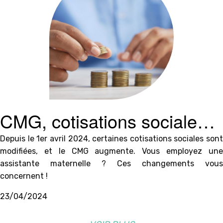
CMG, cotisations sociales :
changements au 1er avril
Depuis le 1er avril 2024, certaines cotisations sociales sont
modifiées, et le CMG augmente. Vous employez une
2024
assistante maternelle ? Ces changements vous
concernent !
23/04/2024