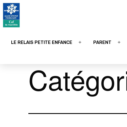
Relais
petite
LE RELAIS PETITE ENFANCE
PARENT
Ouvrir
Ouv
enfance
le
le
68
menu
me
Catégor