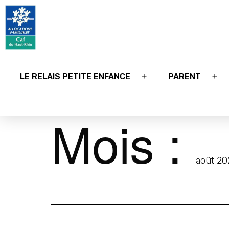
Relais
petite
LE RELAIS PETITE ENFANCE
PARENT
Ouvrir
Ouv
enfance
le
le
68
menu
me
Mois :
août 20