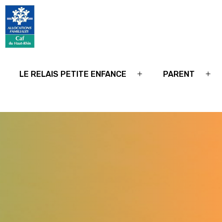
Relais
petite
LE RELAIS PETITE ENFANCE
PARENT
Ouvrir
Ouv
enfance
le
le
68
menu
me