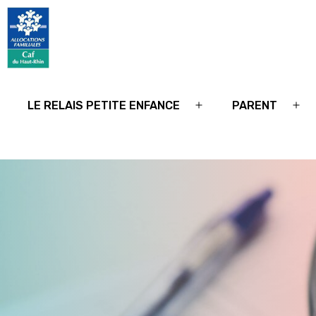
Relais
petite
LE RELAIS PETITE ENFANCE
PARENT
Ouvrir
Ouv
enfance
le
le
68
menu
me