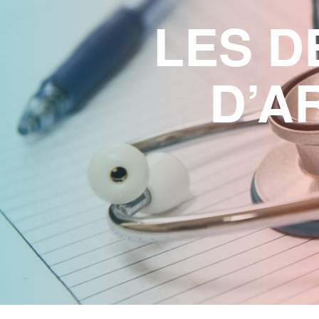
LES D
D’A