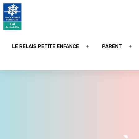
Relais
petite
LE RELAIS PETITE ENFANCE
PARENT
Ouvrir
Ouv
enfance
le
le
68
menu
me