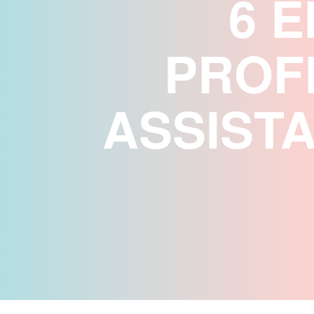
6 
PROF
ASSIST