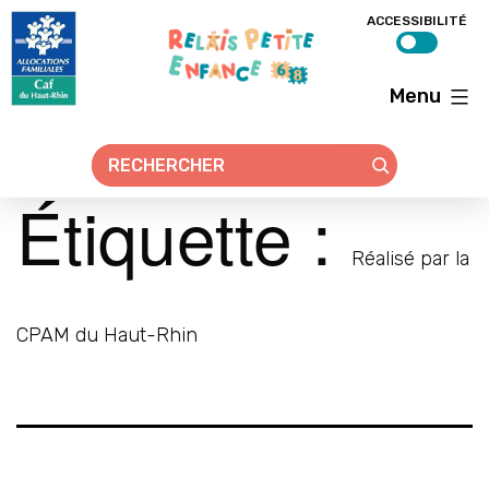
ACCESSIBILITÉ
Menu
Relais
petite
enfance
68
Étiquette :
Réalisé par la
CPAM du Haut-Rhin